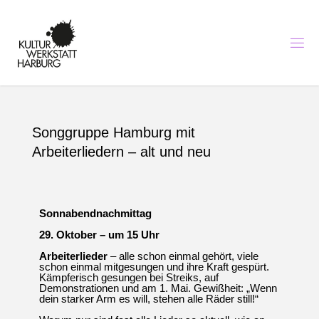
K
U
L
T
U
R
I
N
H
A
Songgruppe Hamburg mit
R
B
U
R
Arbeiterliedern – alt und neu
G
-
K
U
N
S
T
Sonnabendnachmittag
,
M
29. Oktober – um 15 Uhr
U
S
I
K
Arbeiterlieder
– alle schon einmal gehört, viele
U
N
schon einmal mitgesungen und ihre Kraft gespürt.
Kämpferisch gesungen bei Streiks, auf
D
Demonstrationen und am 1. Mai. Gewißheit: „Wenn
B
I
dein starker Arm es will, stehen alle Räder still!“
L
D