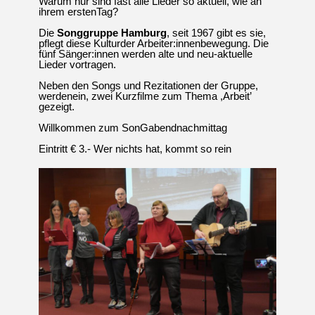
Warum nur sind fast alle Lieder so aktuell, wie an
U
N
ihrem erstenTag?
G
A
Die
Songgruppe Hamburg
, seit 1967 gibt es sie,
pflegt diese Kulturder Arbeiter:innenbewegung. Die
M
fünf Sänger:innen werden alte und neu-aktuelle
K
A
Lieder vortragen.
N
A
Neben den Songs und Rezitationen der Gruppe,
L
P
werdenein, zwei Kurzfilme zum Thema ,Arbeit’
L
A
gezeigt.
T
Z
Willkommen zum SonGabendnachmittag
Eintritt € 3.- Wer nichts hat, kommt so rein