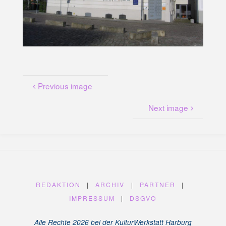
U
N
G
A
M
K
A
N
A
L
P
L
A
T
Z
Previous image
Next image
REDAKTION
|
ARCHIV
|
PARTNER
|
IMPRESSUM
|
DSGVO
Alle Rechte 2026 bei der KulturWerkstatt Harburg