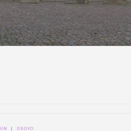
SUM
|
DSGVO