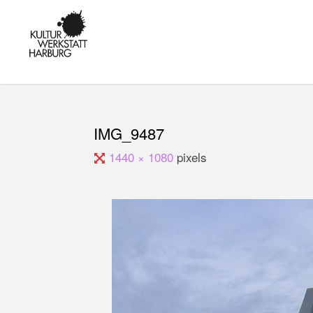
Skip
to
KULTUR IN
content
HARBURG -
KUNST,
MUSIK UND
BILDUNG AM
KANALPLATZ
IMG_9487
Full
1440 × 1080
pixels
size