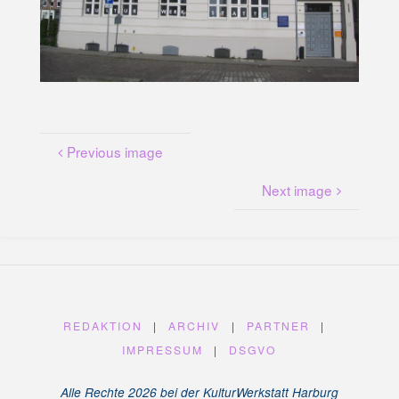
U
N
G
A
M
K
A
N
A
L
P
L
A
T
Z
Previous image
Next image
REDAKTION
|
ARCHIV
|
PARTNER
|
IMPRESSUM
|
DSGVO
Alle Rechte 2026 bei der KulturWerkstatt Harburg