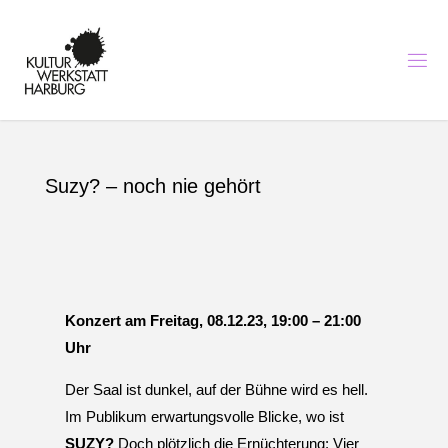
K
U
L
T
U
R
I
N
H
A
Suzy? – noch nie gehört
R
B
U
R
G
-
K
U
N
S
T
,
M
Konzert am Freitag, 08.12.23, 19:00 – 21:00
U
S
Uhr
I
K
U
N
Der Saal ist dunkel, auf der Bühne wird es hell.
D
B
I
Im Publikum erwartungsvolle Blicke, wo ist
L
D
SUZY?
Doch plötzlich die Ernüchterung: Vier