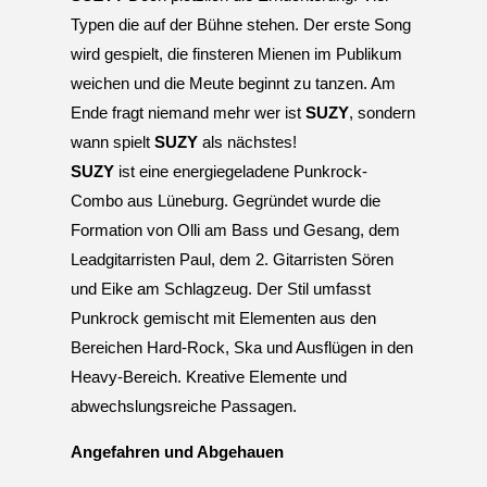
U
N
G
Typen die auf der Bühne stehen. Der erste Song
A
wird gespielt, die finsteren Mienen im Publikum
M
weichen und die Meute beginnt zu tanzen. Am
K
A
N
A
Ende fragt niemand mehr wer ist
SUZY
, sondern
L
P
wann spielt
SUZY
als nächstes!
L
A
SUZY
ist eine energiegeladene Punkrock-
T
Z
Combo aus Lüneburg. Gegründet wurde die
Formation von Olli am Bass und Gesang, dem
Leadgitarristen Paul, dem 2. Gitarristen Sören
und Eike am Schlagzeug. Der Stil umfasst
Punkrock gemischt mit Elementen aus den
Bereichen Hard-Rock, Ska und Ausflügen in den
Heavy-Bereich. Kreative Elemente und
abwechslungsreiche Passagen.
Angefahren und Abgehauen