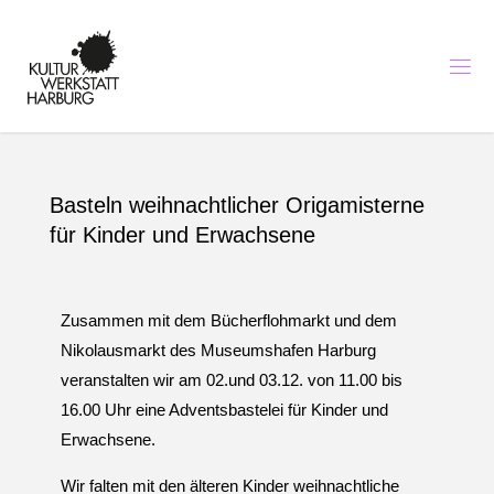
K
U
L
T
U
R
I
N
H
A
Basteln weihnachtlicher Origamisterne
R
B
U
R
für Kinder und Erwachsene
G
-
K
U
N
S
T
Zusammen mit dem Bücherflohmarkt und dem
,
M
Nikolausmarkt des Museumshafen Harburg
U
S
veranstalten wir am 02.und 03.12. von 11.00 bis
I
K
U
N
16.00 Uhr eine Adventsbastelei für Kinder und
D
Erwachsene.
B
I
L
D
Wir falten mit den älteren Kinder weihnachtliche