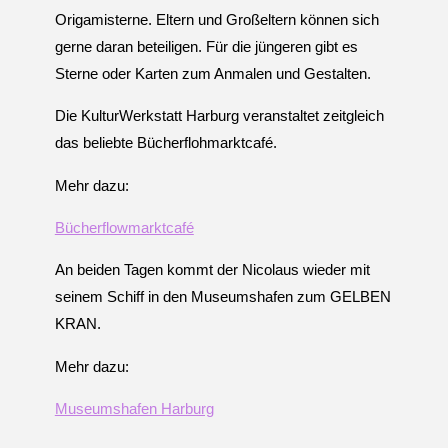
U
N
Origamisterne. Eltern und Großeltern können sich
G
A
gerne daran beteiligen. Für die jüngeren gibt es
M
Sterne oder Karten zum Anmalen und Gestalten.
K
A
N
A
Die KulturWerkstatt Harburg veranstaltet zeitgleich
L
P
L
A
das beliebte Bücherflohmarktcafé.
T
Z
Mehr dazu:
Bücherflowmarktcafé
An beiden Tagen kommt der Nicolaus wieder mit
seinem Schiff in den Museumshafen zum GELBEN
KRAN.
Mehr dazu:
Museumshafen Harburg