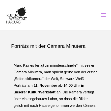
K
U
L
T
U
R
I
N
H
A
Porträts mit der Cámara Minutera
R
B
U
R
G
-
K
Marc Kairies fertigt „in minutenschnelle“ mit seiner
U
N
S
T
Cámara Minutera, man spricht gerne von der ersten
,
M
„Sofortbildkamera“ der Welt, Schwarz-Weiß-
U
S
Porträts am
11. November ab 14:00 Uhr in
I
K
U
N
unserer KulturWerkstatt
an. Die Kamera verfügt
D
über ein eingebautes Labor, so dass die Bilder
B
I
gleich mit nach Hause genommen werden können.
L
D