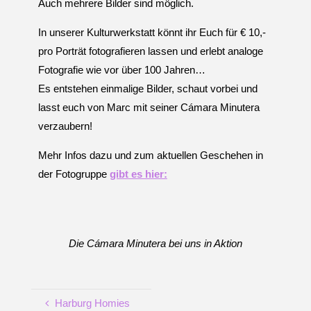
U
N
Auch mehrere Bilder sind möglich.
G
A
In unserer Kulturwerkstatt könnt ihr Euch für € 10,-
M
pro Porträt fotografieren lassen und erlebt analoge
K
A
Fotografie wie vor über 100 Jahren…
N
A
L
P
Es entstehen einmalige Bilder, schaut vorbei und
L
A
lasst euch von Marc mit seiner Cámara Minutera
T
Z
verzaubern!
Mehr Infos dazu und zum aktuellen Geschehen in
der Fotogruppe
gibt es hier:
Die Cámara Minutera bei uns in Aktion
Harburg Homies