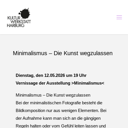
K
U
L
T
U
R
I
N
H
A
Minimalismus – Die Kunst wegzulassen
R
B
U
R
G
-
K
Dienstag, den 12.05.2026 um 19 Uhr
U
N
S
T
Vernissage der Ausstellung >Minimalismus<
,
M
U
S
Minimalismus – Die Kunst wegzulassen
I
K
Bei der minimalistischen Fotografie besteht die
U
N
Bildkomposition nur aus wenigen Elementen. Bei
D
B
I
der Aufnahme kann man sich an die gängigen
L
D
Regeln halten oder vom Gefühl leiten lassen und