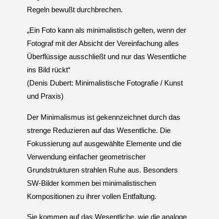
U
N
Regeln bewußt durchbrechen.
G
A
„Ein Foto kann als minimalistisch gelten, wenn der
M
K
A
Fotograf mit der Absicht der Vereinfachung alles
N
A
Überflüssige ausschließt und nur das Wesentliche
L
P
L
A
ins Bild rückt“
T
Z
(Denis Dubert: Minimalistische Fotografie / Kunst
und Praxis)
Der Minimalismus ist gekennzeichnet durch das
strenge Reduzieren auf das Wesentliche. Die
Fokussierung auf ausgewählte Elemente und die
Verwendung einfacher geometrischer
Grundstrukturen strahlen Ruhe aus. Besonders
SW-Bilder kommen bei minimalistischen
Kompositionen zu ihrer vollen Entfaltung.
Sie kommen auf das Wesentliche, wie die analoge