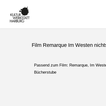
KULTUR IN
HARBURG -
KUNST,
MUSIK UND
BILDUNG AM
KANALPLATZ
Film Remarque Im Westen nich
Passend zum Film: Remarque, Im Westen
Bücherstube