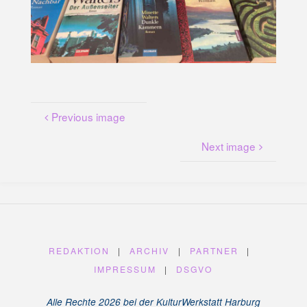
U
N
G
A
M
K
A
N
A
L
P
L
A
T
Z
Previous image
Next image
REDAKTION
|
ARCHIV
|
PARTNER
|
IMPRESSUM
|
DSGVO
Alle Rechte 2026 bei der KulturWerkstatt Harburg