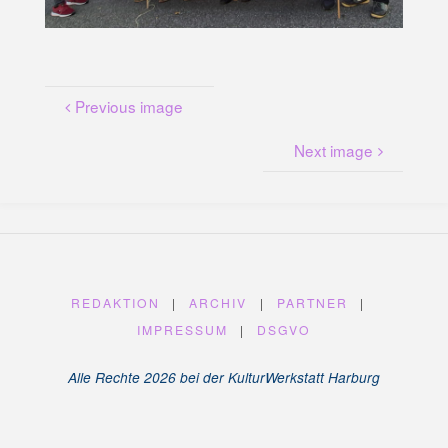
U
N
G
A
M
K
A
N
A
L
Previous image
P
L
A
T
Next image
Z
REDAKTION
|
ARCHIV
|
PARTNER
|
IMPRESSUM
|
DSGVO
Alle Rechte 2026 bei der KulturWerkstatt Harburg