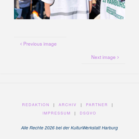
U
N
G
A
M
K
A
N
A
L
P
L
Previous image
A
T
Z
Next image
REDAKTION
|
ARCHIV
|
PARTNER
|
IMPRESSUM
|
DSGVO
Alle Rechte 2026 bei der KulturWerkstatt Harburg