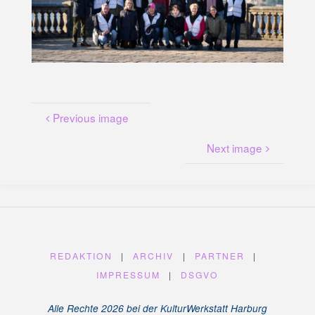
U
N
G
A
M
K
A
N
A
L
P
L
A
T
Z
Previous image
Next image
REDAKTION
|
ARCHIV
|
PARTNER
|
IMPRESSUM
|
DSGVO
Alle Rechte 2026 bei der KulturWerkstatt Harburg