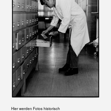
U
N
G
A
M
K
A
N
A
L
P
L
A
T
Z
Hier werden Fotos historisch