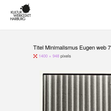
Skip
to
KULTUR IN
content
HARBURG -
KUNST,
MUSIK UND
BILDUNG AM
KANALPLATZ
Titel Minimalismus Eugen web 
Full
1400 × 948
pixels
size