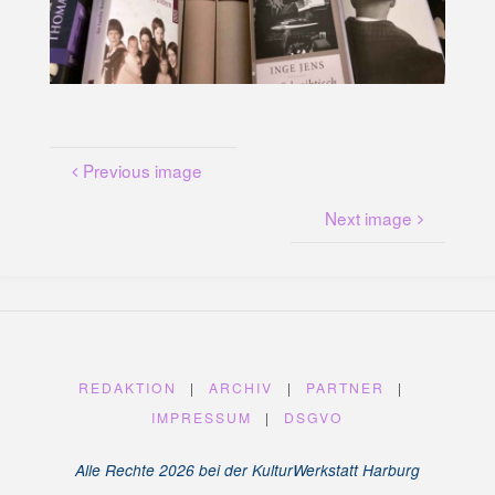
U
N
G
A
M
K
A
N
A
L
P
L
A
T
Previous image
Z
Next image
REDAKTION
|
ARCHIV
|
PARTNER
|
IMPRESSUM
|
DSGVO
Alle Rechte 2026 bei der KulturWerkstatt Harburg