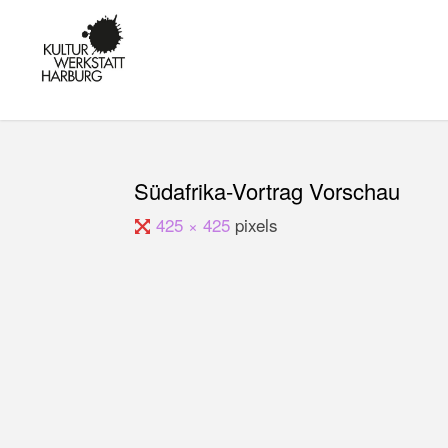
Skip
to
KULTUR IN
content
HARBURG -
KUNST,
MUSIK UND
BILDUNG AM
KANALPLATZ
Südafrika-Vortrag Vorschau
Full
425 × 425
pixels
size