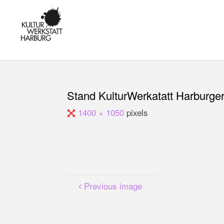
Skip
to
KULTUR IN
content
HARBURG -
KUNST,
MUSIK UND
BILDUNG AM
KANALPLATZ
Stand KulturWerkatatt Harburge
Full
1400 × 1050
pixels
size
Previous image