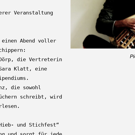
erer Veranstaltung
 einen Abend voller
chippern:
Pi
Dörp, die Vertreterin
Sara Klatt, eine
ipendiums.
nz, die sowohl
üchern schreibt, wird
rlesen.
Hieb- und Stichfest“
ng und sorgt für jede