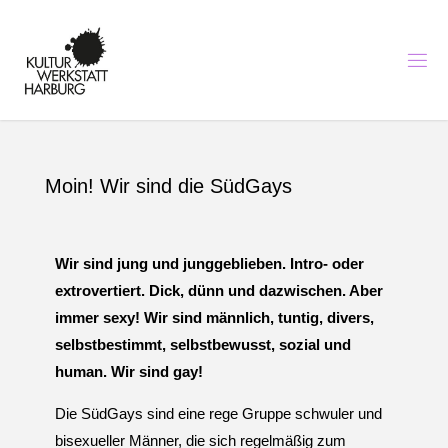
K
U
L
T
U
R
I
N
H
A
Moin! Wir sind die SüdGays
R
B
U
R
G
-
K
Wir sind jung und junggeblieben. Intro- oder
U
N
S
T
extrovertiert. Dick, dünn und dazwischen. Aber
,
M
immer sexy! Wir sind männlich, tuntig, divers,
U
S
selbstbestimmt, selbstbewusst, sozial und
I
K
U
N
human. Wir sind gay!
D
B
I
Die SüdGays sind eine rege Gruppe schwuler und
L
D
bisexueller Männer, die sich regelmäßig zum