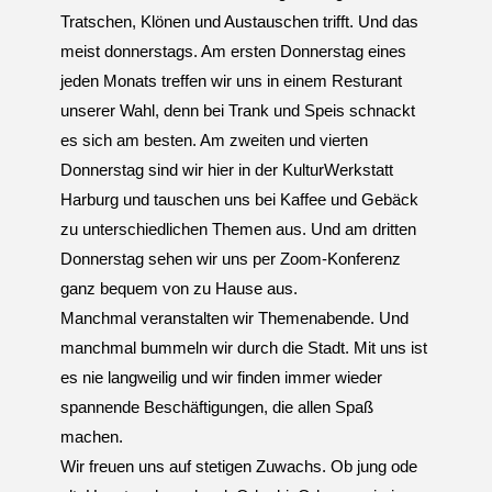
U
N
Tratschen, Klönen und Austauschen trifft. Und das
G
A
meist donnerstags. Am ersten Donnerstag eines
M
jeden Monats treffen wir uns in einem Resturant
K
A
unserer Wahl, denn bei Trank und Speis schnackt
N
A
L
P
es sich am besten. Am zweiten und vierten
L
A
Donnerstag sind wir hier in der KulturWerkstatt
T
Z
Harburg und tauschen uns bei Kaffee und Gebäck
zu unterschiedlichen Themen aus. Und am dritten
Donnerstag sehen wir uns per Zoom-Konferenz
ganz bequem von zu Hause aus.
Manchmal veranstalten wir Themenabende. Und
manchmal bummeln wir durch die Stadt. Mit uns ist
es nie langweilig und wir finden immer wieder
spannende Beschäftigungen, die allen Spaß
machen.
Wir freuen uns auf stetigen Zuwachs. Ob jung ode