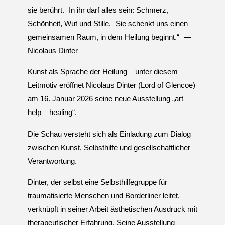
U
N
sie berührt. In ihr darf alles sein: Schmerz,
G
A
Schönheit, Wut und Stille. Sie schenkt uns einen
M
gemeinsamen Raum, in dem Heilung beginnt.“ —
K
A
Nicolaus Dinter
N
A
L
P
L
A
Kunst als Sprache der Heilung – unter diesem
T
Z
Leitmotiv eröffnet Nicolaus Dinter (Lord of Glencoe)
am 16. Januar 2026 seine neue Ausstellung „art –
help – healing“.
Die Schau versteht sich als Einladung zum Dialog
zwischen Kunst, Selbsthilfe und gesellschaftlicher
Verantwortung.
Dinter, der selbst eine Selbsthilfegruppe für
traumatisierte Menschen und Borderliner leitet,
verknüpft in seiner Arbeit ästhetischen Ausdruck mit
therapeutischer Erfahrung. Seine Ausstellung