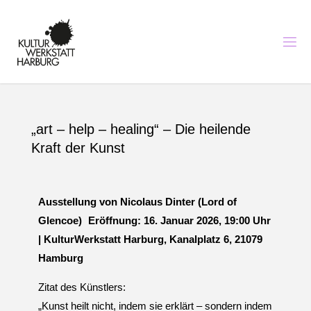
K
U
L
T
U
R
I
N
H
A
„art – help – healing“ – Die heilende
R
B
U
R
Kraft der Kunst
G
-
K
U
N
S
T
Ausstellung von Nicolaus Dinter (Lord of
,
M
Glencoe) Eröffnung: 16. Januar 2026, 19:00 Uhr
U
S
| KulturWerkstatt Harburg, Kanalplatz 6, 21079
I
K
U
N
Hamburg
D
B
I
Zitat des Künstlers:
L
D
„Kunst heilt nicht, indem sie erklärt – sondern indem