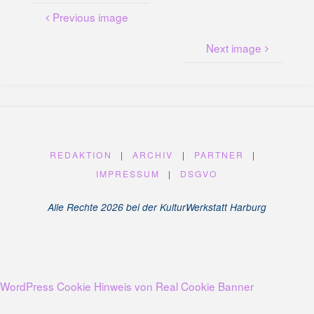
U
N
G
Previous image
A
M
K
Next image
A
N
A
L
P
L
A
T
Z
REDAKTION
|
ARCHIV
|
PARTNER
|
IMPRESSUM
|
DSGVO
Alle Rechte 2026 bei der KulturWerkstatt Harburg
WordPress Cookie Hinweis von Real Cookie Banner