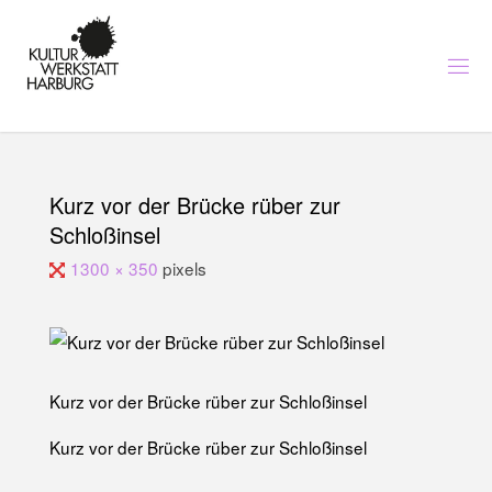
Skip
to
content
K
U
L
T
U
R
I
N
H
A
Kurz vor der Brücke rüber zur
R
B
Schloßinsel
U
R
G
-
Full
1300 × 350
pixels
K
U
N
size
S
T
,
M
U
S
I
K
Kurz vor der Brücke rüber zur Schloßinsel
U
N
D
Kurz vor der Brücke rüber zur Schloßinsel
B
I
L
D