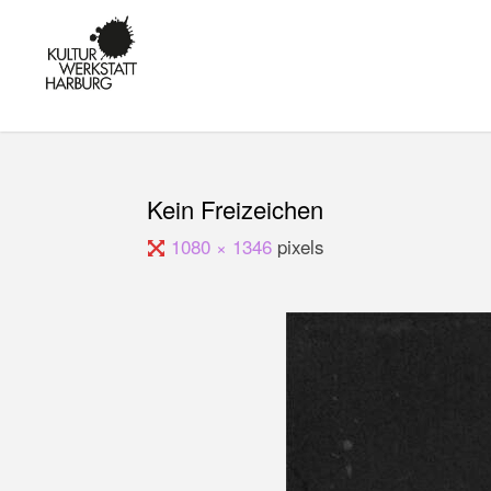
Skip
to
KULTUR IN
content
HARBURG -
KUNST,
MUSIK UND
BILDUNG AM
KANALPLATZ
Kein Freizeichen
Full
1080 × 1346
pixels
size