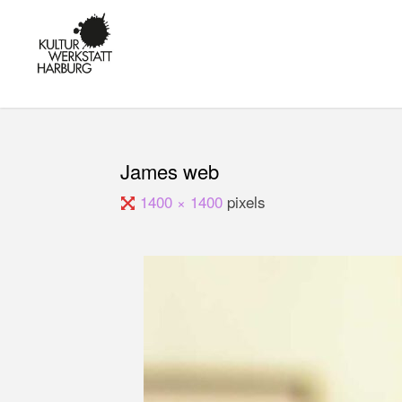
Skip
to
KULTUR IN
content
HARBURG -
KUNST,
MUSIK UND
BILDUNG AM
KANALPLATZ
James web
Full
1400 × 1400
pixels
size