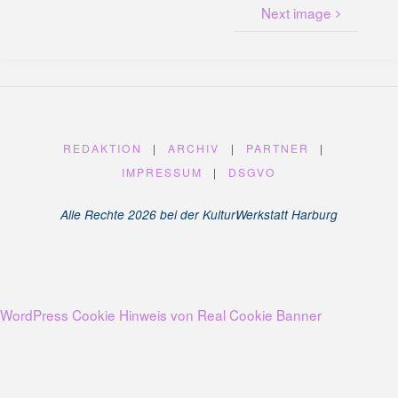
U
N
Next image
G
A
M
K
A
N
A
L
P
L
A
T
Z
REDAKTION
|
ARCHIV
|
PARTNER
|
IMPRESSUM
|
DSGVO
Alle Rechte 2026 bei der KulturWerkstatt Harburg
WordPress Cookie Hinweis von Real Cookie Banner