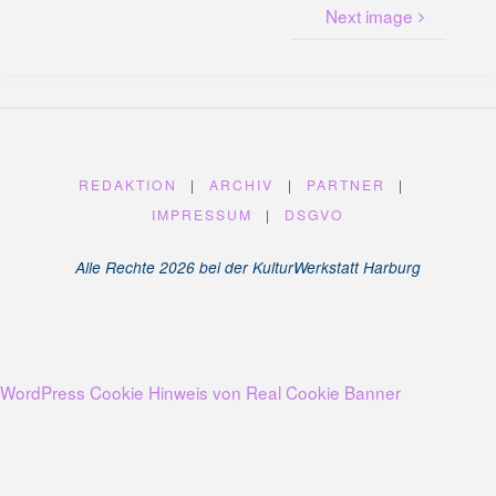
U
N
Next image
G
A
M
K
A
N
A
L
P
L
A
T
Z
REDAKTION
|
ARCHIV
|
PARTNER
|
IMPRESSUM
|
DSGVO
Alle Rechte 2026 bei der KulturWerkstatt Harburg
WordPress Cookie Hinweis von Real Cookie Banner