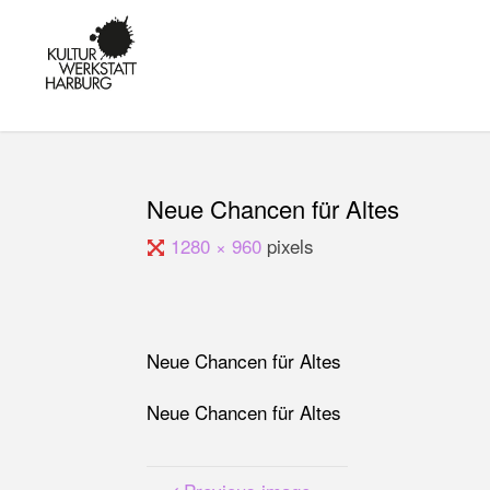
Skip
to
KULTUR IN
content
HARBURG -
KUNST,
MUSIK UND
BILDUNG AM
KANALPLATZ
Neue Chancen für Altes
Full
1280 × 960
pixels
size
Neue Chancen für Altes
Neue Chancen für Altes