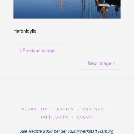
U
N
G
A
M
K
A
N
Hafenidylle
A
L
P
L
A
T
Z
Previous image
Next image
REDAKTION
|
ARCHIV
|
PARTNER
|
IMPRESSUM
|
DSGVO
Alle Rechte 2026 bei der KulturWerkstatt Harburg