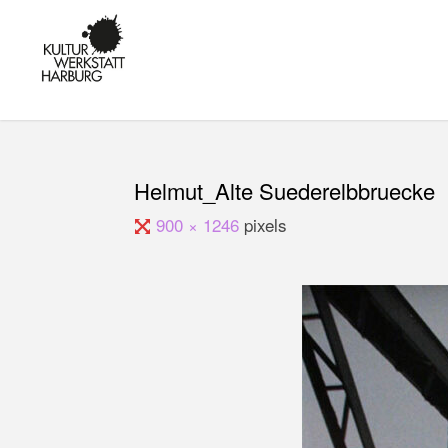
Skip
to
KULTUR IN
content
HARBURG -
KUNST,
MUSIK UND
BILDUNG AM
KANALPLATZ
Helmut_Alte Suederelbbruecke
Full
900 × 1246
pixels
size