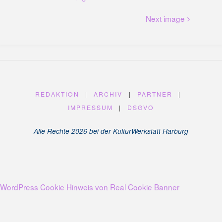
U
N
G
Next image
A
M
K
A
N
A
L
P
L
A
T
Z
REDAKTION
|
ARCHIV
|
PARTNER
|
IMPRESSUM
|
DSGVO
Alle Rechte 2026 bei der KulturWerkstatt Harburg
WordPress Cookie Hinweis von Real Cookie Banner