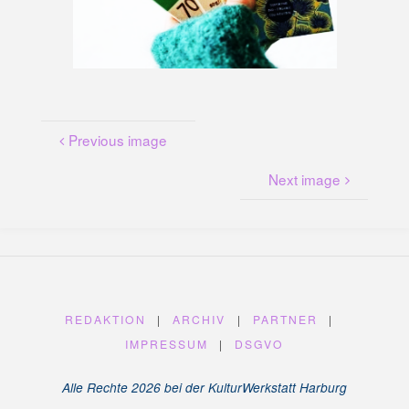
U
N
G
A
M
K
A
N
A
L
P
L
A
T
Previous image
Z
Next image
REDAKTION
|
ARCHIV
|
PARTNER
|
IMPRESSUM
|
DSGVO
Alle Rechte 2026 bei der KulturWerkstatt Harburg