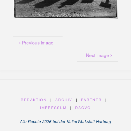
U
N
G
A
M
K
A
N
A
L
P
L
A
T
Previous image
Z
Next image
REDAKTION
|
ARCHIV
|
PARTNER
|
IMPRESSUM
|
DSGVO
Alle Rechte 2026 bei der KulturWerkstatt Harburg