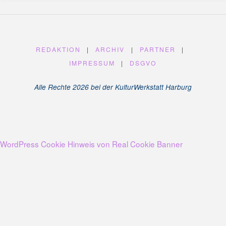
U
N
G
A
M
K
A
N
REDAKTION
|
ARCHIV
|
PARTNER
|
A
L
P
L
IMPRESSUM
|
DSGVO
A
T
Z
Alle Rechte 2026 bei der KulturWerkstatt Harburg
WordPress Cookie Hinweis von Real Cookie Banner