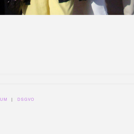
SUM
|
DSGVO