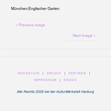
U
N
G
München:Englischer Garten
A
M
K
A
N
Previous image
A
L
P
L
Next image
A
T
Z
REDAKTION
|
ARCHIV
|
PARTNER
|
IMPRESSUM
|
DSGVO
Alle Rechte 2026 bei der KulturWerkstatt Harburg